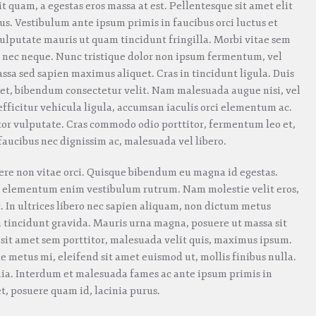
rit quam, a egestas eros massa at est. Pellentesque sit amet elit
tus. Vestibulum ante ipsum primis in faucibus orci luctus et
vulputate mauris ut quam tincidunt fringilla. Morbi vitae sem
d nec neque. Nunc tristique dolor non ipsum fermentum, vel
ssa sed sapien maximus aliquet. Cras in tincidunt ligula. Duis
met, bibendum consectetur velit. Nam malesuada augue nisi, vel
fficitur vehicula ligula, accumsan iaculis orci elementum ac.
or vulputate. Cras commodo odio porttitor, fermentum leo et,
faucibus nec dignissim ac, malesuada vel libero.
ere non vitae orci. Quisque bibendum eu magna id egestas.
a elementum enim vestibulum rutrum. Nam molestie velit eros,
 In ultrices libero nec sapien aliquam, non dictum metus
u tincidunt gravida. Mauris urna magna, posuere ut massa sit
 sit amet sem porttitor, malesuada velit quis, maximus ipsum.
e metus mi, eleifend sit amet euismod ut, mollis finibus nulla.
nia. Interdum et malesuada fames ac ante ipsum primis in
t, posuere quam id, lacinia purus.