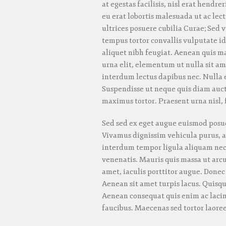
at egestas facilisis, nisl erat hendre
eu erat lobortis malesuada ut ac lec
ultrices posuere cubilia Curae; Sed 
tempus tortor convallis vulputate i
aliquet nibh feugiat. Aenean quis ma
urna elit, elementum ut nulla sit a
interdum lectus dapibus nec. Nulla e
Suspendisse ut neque quis diam auct
maximus tortor. Praesent urna nisl, 
Sed sed ex eget augue euismod posu
Vivamus dignissim vehicula purus, 
interdum tempor ligula aliquam nec.
venenatis. Mauris quis massa ut arc
amet, iaculis porttitor augue. Donec
Aenean sit amet turpis lacus. Quisqu
Aenean consequat quis enim ac laci
faucibus. Maecenas sed tortor laoree